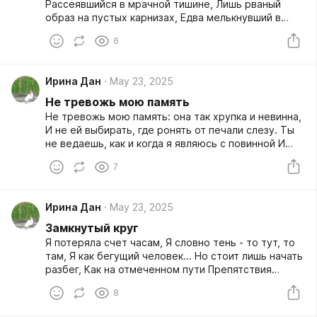
Рассеявшийся в мрачной тишине, Лишь рваный
образ на пустых карнизах, Едва мелькнувший в
утреннем окне.
6
Ирина Дан
May 23, 2025
Не тревожь мою память
Не тревожь мою память: она так хрупка и невинна,
И не ей выбирать, где ронять от печали слезу. Ты
не ведаешь, как и когда я являюсь с повинной И
какую я тяжесть опять на плечах унесу.
7
Ирина Дан
May 23, 2025
Замкнутый круг
Я потеряла счет часам, Я словно тень - то тут, то
там, Я как бегущий человек... Но стоит лишь начать
разбег, Как на отмеченном пути Препятствия
растут. Сойти? Но новый резкий поворот Меня
8
опять несет вперед. И вот уж финиш мною взят...
Но финиш - это тот же старт.