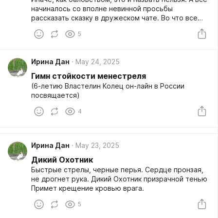
начиналось со вполне невинной просьбы
рассказать сказку в дружеском чате. Во что все
это вылилось, вы прочтете ниже. Заранее прошу
5
строго не судить, ибо первая версия имела вид
простого текста, а идея облечь его в
стихотворную форму родилась позже. Рифма не
Ирина Дан
May 24, 2025
идеальна, возможно потом я что-то отредактирую.
А сейчас выложу как есть, пока чернила еще не
Гимн стойкости менестреля
просохли :)
(6-летию Властелин Колец он-лайн в России
посвящается)
4
Ирина Дан
May 23, 2025
Дикий Охотник
Быстрые стрелы, черные перья. Сердце пронзая,
не дрогнет рука. Дикий Охотник призрачной тенью
Примет крещение кровью врага.
5