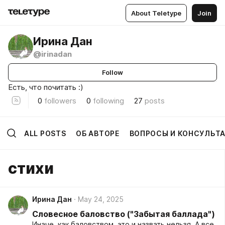
About Teletype
Join
Ирина Дан
@irinadan
Follow
Есть, что почитать :)
0
followers
0
following
27
posts
ALL POSTS
ОБ АВТОРЕ
ВОПРОСЫ И КОНСУЛЬТ
стихи
Ирина Дан
May 24, 2025
Словесное баловство ("Забытая баллада")
Иначе, как баловством, это и назвать нельзя. А все