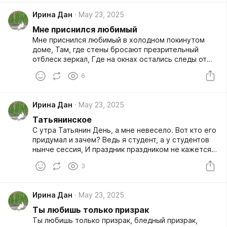
Ирина Дан
May 23, 2025
Мне приснился любимый
Мне приснился любимый в холодном покинутом
доме, Там, где стены бросают презрительный
отблеск зеркал, Где на окнах остались следы от
горячих ладоней, И в тиши замер голос, который
6
любимую звал.
Ирина Дан
May 23, 2025
Татьянинское
С утра Татьянин День, а мне невесело. Вот кто его
придумал и зачем? Ведь я студент, а у студентов
нынче сессия, И праздник праздником не кажется
совсем.
3
Ирина Дан
May 23, 2025
Ты любишь только призрак
Ты любишь только призрак, бледный призрак,